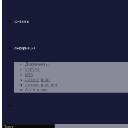
Контакты
Информация
Документы
услуги
мто
антитеррор
антикоррупция
Антинарко
Поиск