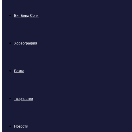
Биг Бенд Сочи
Хореография
Вокал
творчество
Новости