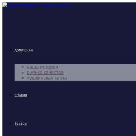
Перейти
к
содержимому
домашняя
наша история
оценка качества
пушкинская карта
афиша
Театры